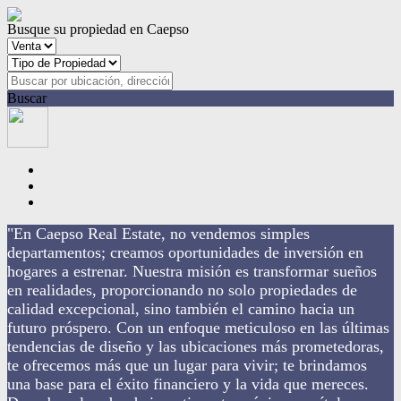
Busque su propiedad en Caepso
Buscar
"En Caepso Real Estate, no vendemos simples
departamentos; creamos oportunidades de inversión en
hogares a estrenar. Nuestra misión es transformar sueños
en realidades, proporcionando no solo propiedades de
calidad excepcional, sino también el camino hacia un
futuro próspero. Con un enfoque meticuloso en las últimas
tendencias de diseño y las ubicaciones más prometedoras,
te ofrecemos más que un lugar para vivir; te brindamos
una base para el éxito financiero y la vida que mereces.